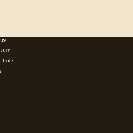
hes
ssum
chutz
s