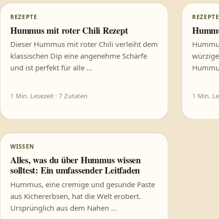
KI
REZEPTE
REZEPT
Dieses Bild wurde mit
Hummus mit roter Chili Rezept
Hummu
Dieser Hummus mit roter Chili verleiht dem
Hummus 
klassischen Dip eine angenehme Schärfe
würzige 
und ist perfekt für alle …
Hummus.
1 Min. Lesezeit · 7 Zutaten
1 Min. Le
KI
WISSEN
Dieses Bild wurde mit
Alles, was du über Hummus wissen
solltest: Ein umfassender Leitfaden
Hummus, eine cremige und gesunde Paste
aus Kichererbsen, hat die Welt erobert.
Ursprünglich aus dem Nahen …