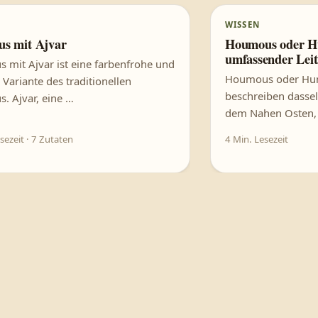
KI
E
WISSEN
 künstlicher Intelligenz erzeugt.
Dieses Bild wurde mit künstlicher 
s mit Ajvar
Houmous oder H
umfassender Lei
mit Ajvar ist eine farbenfrohe und
Houmous oder Hum
Variante des traditionellen
beschreiben dassel
 Ajvar, eine …
dem Nahen Osten, 
sezeit · 7 Zutaten
4 Min. Lesezeit
 künstlicher Intelligenz erzeugt.