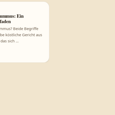
KI
Intelligenz erzeugt.
Dieses Bild wurde mit künstlicher Intelligenz 
ummus: Ein
tfaden
mus? Beide Begriffe
be köstliche Gericht aus
das sich …